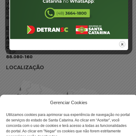
WhatsApp:
(48) 3664-1800
E-mail:
centraldeinformacoes@detran.sc.gov.br
ENDEREÇO
Endereço:
Av. Almirante Tamandaré - 480
Bairro:
Coqueiros, Florianópolis SC
CEP:
88.080-160
LOCALIZAÇÃO
Gerenciar Cookies
Utilizamos cookies para aprimorar sua experiência de navegação no portal
de serviços do estado de Santa Catarina. Ao clicar em “Aceitar”, você
concorda com o uso de cookies e terá acesso a todas as funcionalidades
do portal. Ao clicar em "Negar" os cookies que não forem estritamente