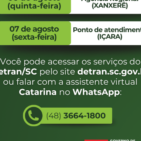
FALE CONOSCO
ENDEREÇO
WhatsApp:
Endereço:
(48) 3664-1800
Av. Almirante Taman
- 480
E-mail:
centraldeinformacoes@detran.sc.gov.br
Bairro:
Coqueiros, Florianópo
SC
CEP:
88.080-160
Utilizamos c
eservados SC - Governo de Santa Catarina |
Desenvolvimento
do estado de
e terá acess
não forem es