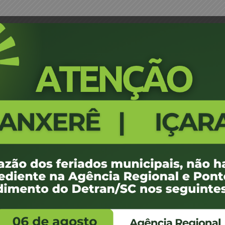
 Rhenius – JM
Portaria 1340/17 - Gilmara Crist
432
100 KB
1
e agosto de 2017
e agosto de 2017