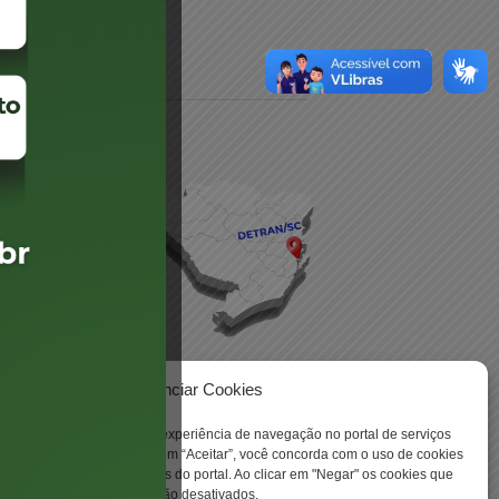
daré
lis
Gerenciar Cookies
ookies para aprimorar sua experiência de navegação no portal de serviços
 -
 Santa Catarina. Ao clicar em “Aceitar”, você concorda com o uso de cookies
o a todas as funcionalidades do portal. Ao clicar em "Negar" os cookies que
tritamente necessários serão desativados.