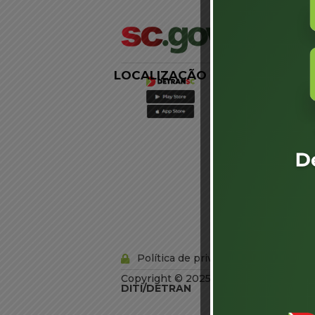
LOCALIZAÇÃO
LINKS
EXTERNOS
Agência de
Notícias
Portal de
Serviços
Diário Oficial
Acesso à
Informação
Órgãos do
Governo
Conheça SC
Política de privacidade
Copyright © 2025 Todos os Direitos R
DITI/DETRAN