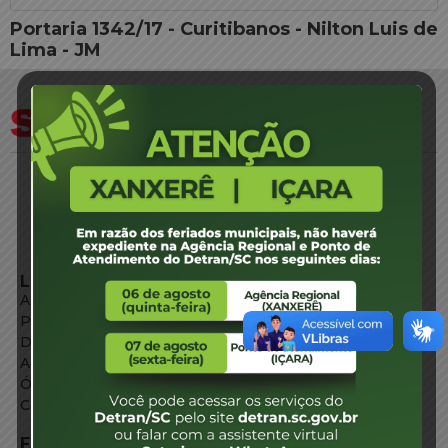
Portaria 1342/17 - Curitibanos - Nilton Luis de
Lima - JM
LINKS EXTERNOS
Agência de Notícias
Portal de Serviços
Diário Oficial
Acesso à Informação
Órgãos do Governo
Conheça SC
FALE CONOSCO