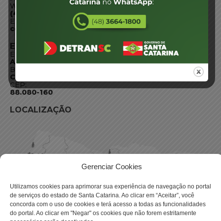
WhatsApp:
(48) 3664-1800
E-mail:
centraldeinformacoes@detran.sc.gov.br
ENDEREÇO
Endereço:
Av. Almirante Tamandaré - 480
Bairro:
Coqueiros, Florianópolis SC
CEP:
88.080-160
LOCALIZAÇÃO
Gerenciar Cookies
Utilizamos cookies para aprimorar sua experiência de navegação no portal
de serviços do estado de Santa Catarina. Ao clicar em “Aceitar”, você
concorda com o uso de cookies e terá acesso a todas as funcionalidades
do portal. Ao clicar em "Negar" os cookies que não forem estritamente