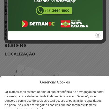
WhatsApp:
(48) 3664-1800
E-mail:
centraldeinformacoes@detran.sc.gov.br
ENDEREÇO
Endereço:
Av. Almirante Tamandaré - 480
Bairro:
Coqueiros, Florianópolis SC
CEP:
88.080-160
LOCALIZAÇÃO
Gerenciar Cookies
Utilizamos cookies para aprimorar sua experiência de navegação no portal
de serviços do estado de Santa Catarina. Ao clicar em “Aceitar”, você
concorda com o uso de cookies e terá acesso a todas as funcionalidades
do portal. Ao clicar em "Negar" os cookies que não forem estritamente