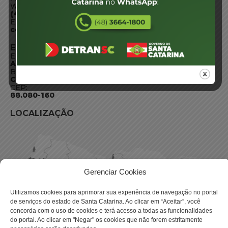
WhatsApp:
(48) 3664-1800
E-mail:
centraldeinformacoes@detran.sc.gov.br
ENDEREÇO
Endereço:
Av. Almirante Tamandaré - 480
Bairro:
Coqueiros, Florianópolis SC
CEP:
88.080-160
LOCALIZAÇÃO
Gerenciar Cookies
Utilizamos cookies para aprimorar sua experiência de navegação no portal
de serviços do estado de Santa Catarina. Ao clicar em “Aceitar”, você
concorda com o uso de cookies e terá acesso a todas as funcionalidades
do portal. Ao clicar em "Negar" os cookies que não forem estritamente