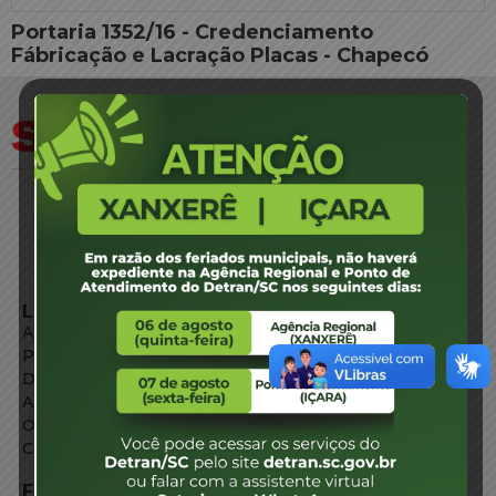
Portaria 1352/16 - Credenciamento
Fábricação e Lacração Placas - Chapecó
LINKS EXTERNOS
Agência de Notícias
Portal de Serviços
Diário Oficial
Acesso à Informação
Órgãos do Governo
Conheça SC
FALE CONOSCO