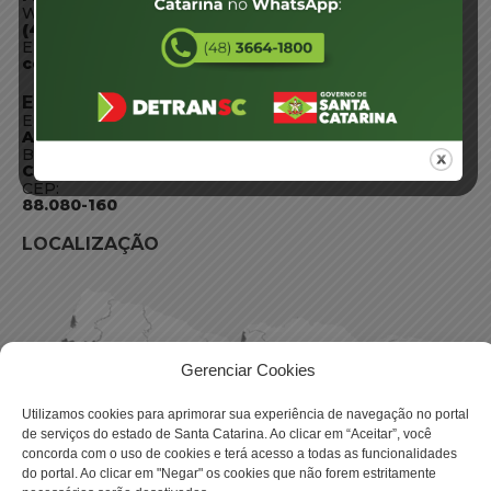
WhatsApp:
(48) 3664-1800
E-mail:
centraldeinformacoes@detran.sc.gov.br
ENDEREÇO
Endereço:
Av. Almirante Tamandaré - 480
Bairro:
Coqueiros, Florianópolis SC
CEP:
88.080-160
LOCALIZAÇÃO
Gerenciar Cookies
Utilizamos cookies para aprimorar sua experiência de navegação no portal
de serviços do estado de Santa Catarina. Ao clicar em “Aceitar”, você
concorda com o uso de cookies e terá acesso a todas as funcionalidades
do portal. Ao clicar em "Negar" os cookies que não forem estritamente