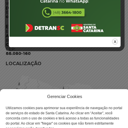
WhatsApp:
(48) 3664-1800
E-mail:
centraldeinformacoes@detran.sc.gov.br
ENDEREÇO
Endereço:
Av. Almirante Tamandaré - 480
Bairro:
Coqueiros, Florianópolis SC
CEP:
88.080-160
LOCALIZAÇÃO
Gerenciar Cookies
Utilizamos cookies para aprimorar sua experiência de navegação no portal
de serviços do estado de Santa Catarina. Ao clicar em “Aceitar”, você
concorda com o uso de cookies e terá acesso a todas as funcionalidades
do portal. Ao clicar em "Negar" os cookies que não forem estritamente