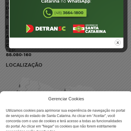
WhatsApp:
(48) 3664-1800
E-mail:
centraldeinformacoes@detran.sc.gov.br
ENDEREÇO
Endereço:
Av. Almirante Tamandaré - 480
Bairro:
Coqueiros, Florianópolis SC
CEP:
88.080-160
LOCALIZAÇÃO
Gerenciar Cookies
Utilizamos cookies para aprimorar sua experiência de navegação no portal
de serviços do estado de Santa Catarina. Ao clicar em “Aceitar”, você
concorda com o uso de cookies e terá acesso a todas as funcionalidades
do portal. Ao clicar em "Negar" os cookies que não forem estritamente