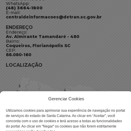
WhatsApp:
(48) 3664-1800
E-mail:
centraldeinformacoes@detran.sc.gov.br
ENDEREÇO
Endereço:
Av. Almirante Tamandaré - 480
Bairro:
Coqueiros, Florianópolis SC
CEP:
88.080-160
LOCALIZAÇÃO
Gerenciar Cookies
Utilizamos cookies para aprimorar sua experiência de navegação no portal
de serviços do estado de Santa Catarina. Ao clicar em “Aceitar”, você
concorda com o uso de cookies e terá acesso a todas as funcionalidades
do portal. Ao clicar em "Negar" os cookies que não forem estritamente