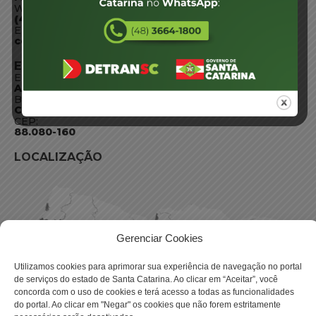
WhatsApp:
(48) 3664-1800
E-mail:
centraldeinformacoes@detran.sc.gov.br
ENDEREÇO
Endereço:
Av. Almirante Tamandaré - 480
Bairro:
Coqueiros, Florianópolis SC
CEP:
88.080-160
LOCALIZAÇÃO
Gerenciar Cookies
Utilizamos cookies para aprimorar sua experiência de navegação no portal
de serviços do estado de Santa Catarina. Ao clicar em “Aceitar”, você
concorda com o uso de cookies e terá acesso a todas as funcionalidades
do portal. Ao clicar em "Negar" os cookies que não forem estritamente