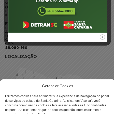
WhatsApp:
(48) 3664-1800
E-mail:
centraldeinformacoes@detran.sc.gov.br
ENDEREÇO
Endereço:
Av. Almirante Tamandaré - 480
Bairro:
Coqueiros, Florianópolis SC
CEP:
88.080-160
LOCALIZAÇÃO
Gerenciar Cookies
Utilizamos cookies para aprimorar sua experiência de navegação no portal
de serviços do estado de Santa Catarina. Ao clicar em “Aceitar”, você
concorda com o uso de cookies e terá acesso a todas as funcionalidades
do portal. Ao clicar em "Negar" os cookies que não forem estritamente