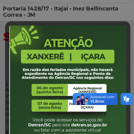
Portaria 1428/17 - Itajaí - Inez Bellincanta
Correa - JM
LINKS EXTERNOS
Agência de Notícias
Portal de Serviços
Diário Oficial
Acesso à Informação
Órgãos do Governo
Conheça SC
FALE CONOSCO