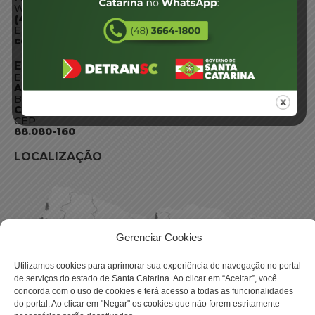
WhatsApp:
(48) 3664-1800
E-mail:
centraldeinformacoes@detran.sc.gov.br
ENDEREÇO
Endereço:
Av. Almirante Tamandaré - 480
Bairro:
Coqueiros, Florianópolis SC
CEP:
88.080-160
LOCALIZAÇÃO
Gerenciar Cookies
Utilizamos cookies para aprimorar sua experiência de navegação no portal
de serviços do estado de Santa Catarina. Ao clicar em “Aceitar”, você
concorda com o uso de cookies e terá acesso a todas as funcionalidades
do portal. Ao clicar em "Negar" os cookies que não forem estritamente