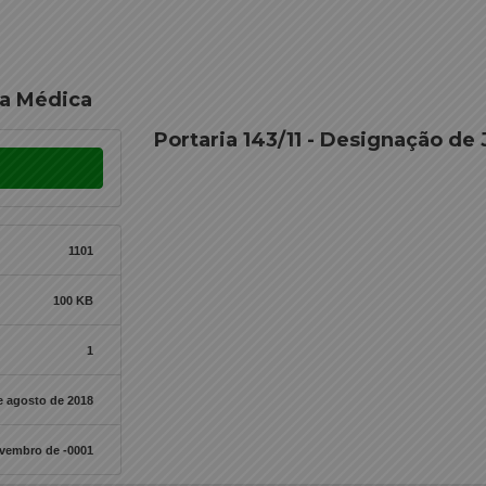
ta Médica
Portaria 143/11 - Designação de
1101
100 KB
1
e agosto de 2018
ovembro de -0001