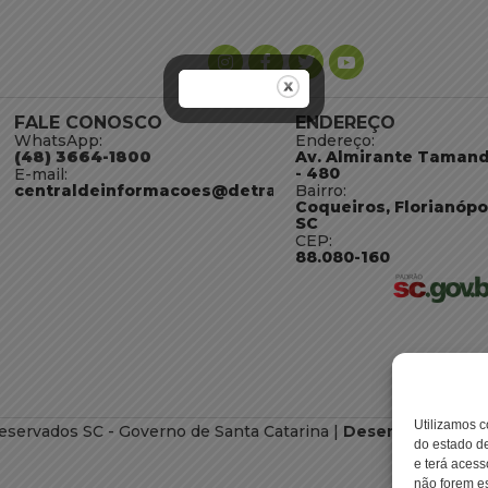
FALE CONOSCO
ENDEREÇO
WhatsApp:
Endereço:
(48) 3664-1800
Av. Almirante Taman
- 480
E-mail:
centraldeinformacoes@detran.sc.gov.br
Bairro:
Coqueiros, Florianópo
SC
CEP:
88.080-160
Utilizamos c
eservados SC - Governo de Santa Catarina |
Desenvolvimento
do estado de
e terá acess
não forem es