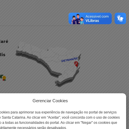
daré
lis
Gerenciar Cookies
ookies para aprimorar sua experiência de navegação no portal de serviços
 -
 Santa Catarina. Ao clicar em “Aceitar”, você concorda com o uso de cookies
o a todas as funcionalidades do portal. Ao clicar em "Negar" os cookies que
tritamente necessários serão desativados.