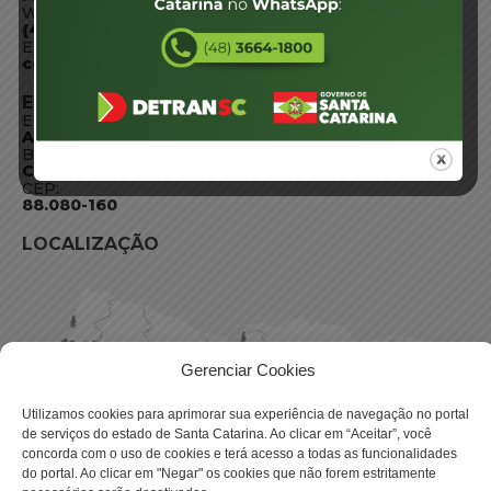
WhatsApp:
(48) 3664-1800
E-mail:
centraldeinformacoes@detran.sc.gov.br
ENDEREÇO
Endereço:
Av. Almirante Tamandaré - 480
Bairro:
Coqueiros, Florianópolis SC
CEP:
88.080-160
LOCALIZAÇÃO
Gerenciar Cookies
Utilizamos cookies para aprimorar sua experiência de navegação no portal
de serviços do estado de Santa Catarina. Ao clicar em “Aceitar”, você
concorda com o uso de cookies e terá acesso a todas as funcionalidades
do portal. Ao clicar em "Negar" os cookies que não forem estritamente