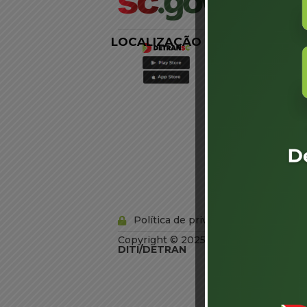
LOCALIZAÇÃO
LINKS
EXTERNOS
Agência de
Notícias
Portal de
Serviços
Diário Oficial
Acesso à
Informação
Órgãos do
Governo
Conheça SC
Política de privacidade
Copyright © 2025 Todos os Direitos R
DITI/DETRAN