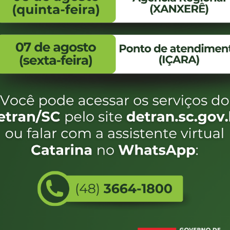
FALE CONOSCO
ENDEREÇO
WhatsApp:
Endereço:
(48) 3664-1800
Av. Almirante Taman
- 480
E-mail:
centraldeinformacoes@detran.sc.gov.br
Bairro:
Coqueiros, Florianópo
SC
CEP:
88.080-160
eservados SC - Governo de Santa Catarina |
Desenvolvimento
Utilizamos c
do estado de
e terá acess
não forem es