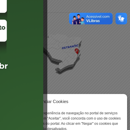
daré
lis
Gerenciar Cookies
 -
ookies para aprimorar sua experiência de navegação no portal de serviços
 Santa Catarina. Ao clicar em “Aceitar”, você concorda com o uso de cookies
o a todas as funcionalidades do portal. Ao clicar em "Negar" os cookies que
tritamente necessários serão desativados.