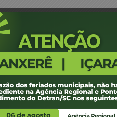
s Horsky Von Linsingen – JM
Portaria 1441/18 - Mafra - Maria
446
100 KB
 de julho de 2018
 de julho de 2018