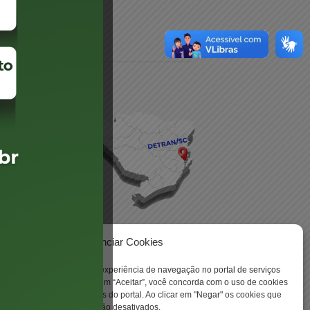
daré
lis
Gerenciar Cookies
ookies para aprimorar sua experiência de navegação no portal de serviços
 -
 Santa Catarina. Ao clicar em “Aceitar”, você concorda com o uso de cookies
o a todas as funcionalidades do portal. Ao clicar em "Negar" os cookies que
tritamente necessários serão desativados.