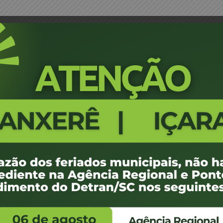
rcia Buschiavo Moncon – JM
Portaria 1458/18 - Capital - Jan
573
100 KB
1
 de julho de 2018
 de julho de 2018