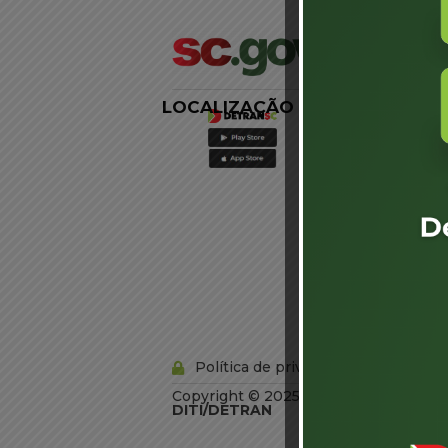
LOCALIZAÇÃO
LINKS
EXTERNOS
Agência de
Notícias
Portal de
Serviços
Diário Oficial
Acesso à
Informação
Órgãos do
Governo
Conheça SC
Política de privacidade
Copyright © 2025 Todos os Direitos R
DITI/DETRAN