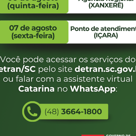
FALE CONOSCO
ENDEREÇO
WhatsApp:
Endereço:
(48) 3664-1800
Av. Almirante Taman
- 480
E-mail:
centraldeinformacoes@detran.sc.gov.br
Bairro:
Coqueiros, Florianópo
SC
CEP:
88.080-160
Utilizamos c
eservados SC - Governo de Santa Catarina |
Desenvolvimento
do estado de
e terá acess
não forem es