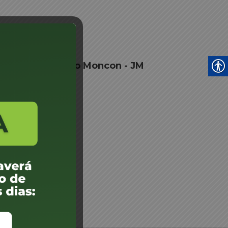
e Jercia Buschiavo Moncon - JM