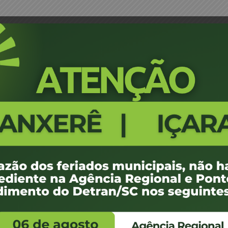
ta Psicológica
Portaria 146/10 - Designação de
1096
100 KB
1
e agosto de 2018
ovembro de -0001