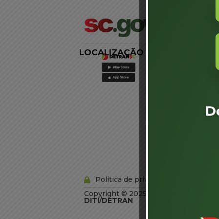
LOCALIZAÇÃO
LINKS
EXTERNOS
Agência de
Notícias
Portal de
Serviços
Diário Oficial
Acesso à
Informação
Órgãos do
Governo
Conheça SC
Política de privacidade
Copyright © 2025 Todos os Direitos R
DITI/DETRAN