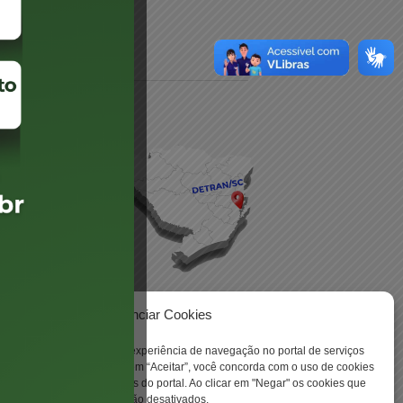
daré
lis
Gerenciar Cookies
ookies para aprimorar sua experiência de navegação no portal de serviços
 -
 Santa Catarina. Ao clicar em “Aceitar”, você concorda com o uso de cookies
o a todas as funcionalidades do portal. Ao clicar em "Negar" os cookies que
tritamente necessários serão desativados.