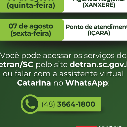
FALE CONOSCO
ENDEREÇO
WhatsApp:
Endereço:
(48) 3664-1800
Av. Almirante Taman
- 480
E-mail:
centraldeinformacoes@detran.sc.gov.br
Bairro:
Coqueiros, Florianópo
SC
CEP:
88.080-160
Utilizamos c
eservados SC - Governo de Santa Catarina |
Desenvolvimento
do estado de
e terá acess
não forem es