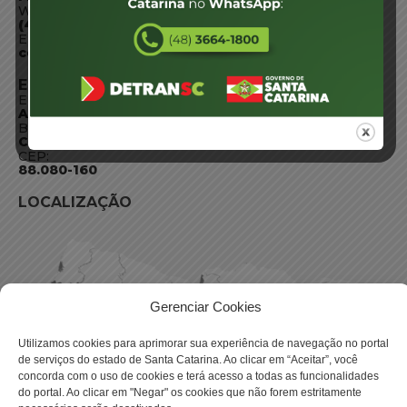
WhatsApp:
(48) 3664-1800
E-mail:
centraldeinformacoes@detran.sc.gov.br
ENDEREÇO
Endereço:
Av. Almirante Tamandaré - 480
Bairro:
Coqueiros, Florianópolis SC
CEP:
88.080-160
LOCALIZAÇÃO
Gerenciar Cookies
Utilizamos cookies para aprimorar sua experiência de navegação no portal
de serviços do estado de Santa Catarina. Ao clicar em “Aceitar”, você
concorda com o uso de cookies e terá acesso a todas as funcionalidades
do portal. Ao clicar em "Negar" os cookies que não forem estritamente