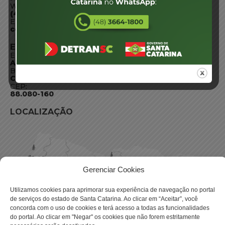
WhatsApp:
(48) 3664-1800
E-mail:
centraldeinformacoes@detran.sc.gov.br
ENDEREÇO
Endereço:
Av. Almirante Tamandaré - 480
Bairro:
Coqueiros, Florianópolis SC
CEP:
88.080-160
LOCALIZAÇÃO
Gerenciar Cookies
Utilizamos cookies para aprimorar sua experiência de navegação no portal
de serviços do estado de Santa Catarina. Ao clicar em “Aceitar”, você
concorda com o uso de cookies e terá acesso a todas as funcionalidades
do portal. Ao clicar em "Negar" os cookies que não forem estritamente