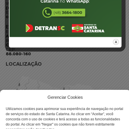
WhatsApp:
(48) 3664-1800
E-mail:
centraldeinformacoes@detran.sc.gov.br
ENDEREÇO
Endereço:
Av. Almirante Tamandaré - 480
Bairro:
Coqueiros, Florianópolis SC
CEP:
88.080-160
LOCALIZAÇÃO
Gerenciar Cookies
Utilizamos cookies para aprimorar sua experiência de navegação no portal
de serviços do estado de Santa Catarina. Ao clicar em “Aceitar”, você
concorda com o uso de cookies e terá acesso a todas as funcionalidades
do portal. Ao clicar em "Negar" os cookies que não forem estritamente