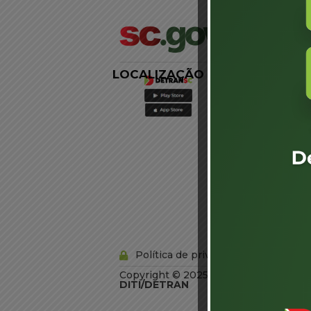
LOCALIZAÇÃO
LINKS
EXTERNOS
Agência de
Notícias
Portal de
Serviços
Diário Oficial
Acesso à
Informação
Órgãos do
Governo
Conheça SC
Política de privacidade
Copyright © 2025 Todos os Direitos R
DITI/DETRAN