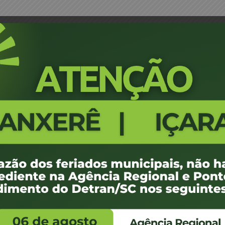
 Despachante Volnei Sebastião Spricigo
PORTARIA 152/2002 - Descreden
Spricigo
1026
100 KB
1
e janeiro de 2008
e janeiro de 2008