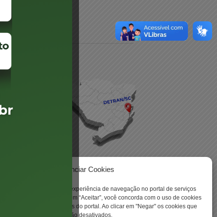
daré
lis
Gerenciar Cookies
ookies para aprimorar sua experiência de navegação no portal de serviços
 -
 Santa Catarina. Ao clicar em “Aceitar”, você concorda com o uso de cookies
o a todas as funcionalidades do portal. Ao clicar em "Negar" os cookies que
tritamente necessários serão desativados.