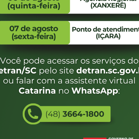
FALE CONOSCO
ENDEREÇO
WhatsApp:
Endereço:
(48) 3664-1800
Av. Almirante Taman
- 480
E-mail:
centraldeinformacoes@detran.sc.gov.br
Bairro:
Coqueiros, Florianópo
SC
CEP:
88.080-160
Utilizamos c
eservados SC - Governo de Santa Catarina |
Desenvolvimento
do estado de
e terá acess
não forem es