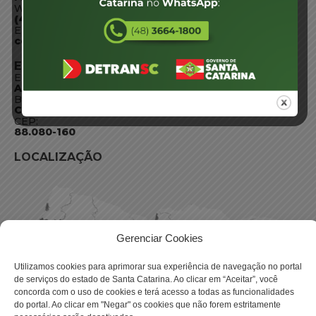
WhatsApp:
(48) 3664-1800
E-mail:
centraldeinformacoes@detran.sc.gov.br
ENDEREÇO
Endereço:
Av. Almirante Tamandaré - 480
Bairro:
Coqueiros, Florianópolis SC
CEP:
88.080-160
LOCALIZAÇÃO
Gerenciar Cookies
Utilizamos cookies para aprimorar sua experiência de navegação no portal
de serviços do estado de Santa Catarina. Ao clicar em “Aceitar”, você
concorda com o uso de cookies e terá acesso a todas as funcionalidades
do portal. Ao clicar em "Negar" os cookies que não forem estritamente