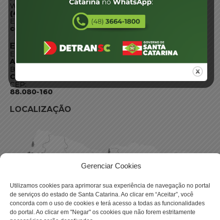
WhatsApp:
(48) 3664-1800
E-mail:
centraldeinformacoes@detran.sc.gov.br
ENDEREÇO
Endereço:
Av. Almirante Tamandaré - 480
Bairro:
Coqueiros, Florianópolis SC
CEP:
88.080-160
LOCALIZAÇÃO
Gerenciar Cookies
Utilizamos cookies para aprimorar sua experiência de navegação no portal
de serviços do estado de Santa Catarina. Ao clicar em “Aceitar”, você
concorda com o uso de cookies e terá acesso a todas as funcionalidades
do portal. Ao clicar em "Negar" os cookies que não forem estritamente