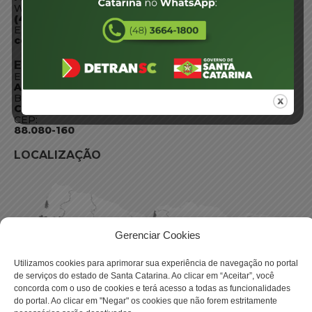
WhatsApp:
(48) 3664-1800
E-mail:
centraldeinformacoes@detran.sc.gov.br
ENDEREÇO
Endereço:
Av. Almirante Tamandaré - 480
Bairro:
Coqueiros, Florianópolis SC
CEP:
88.080-160
LOCALIZAÇÃO
Gerenciar Cookies
Utilizamos cookies para aprimorar sua experiência de navegação no portal
de serviços do estado de Santa Catarina. Ao clicar em “Aceitar”, você
concorda com o uso de cookies e terá acesso a todas as funcionalidades
do portal. Ao clicar em "Negar" os cookies que não forem estritamente