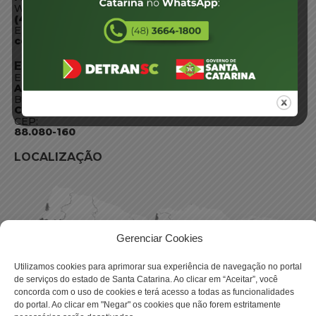
WhatsApp:
(48) 3664-1800
E-mail:
centraldeinformacoes@detran.sc.gov.br
ENDEREÇO
Endereço:
Av. Almirante Tamandaré - 480
Bairro:
Coqueiros, Florianópolis SC
CEP:
88.080-160
LOCALIZAÇÃO
Gerenciar Cookies
Utilizamos cookies para aprimorar sua experiência de navegação no portal
de serviços do estado de Santa Catarina. Ao clicar em “Aceitar”, você
concorda com o uso de cookies e terá acesso a todas as funcionalidades
do portal. Ao clicar em "Negar" os cookies que não forem estritamente