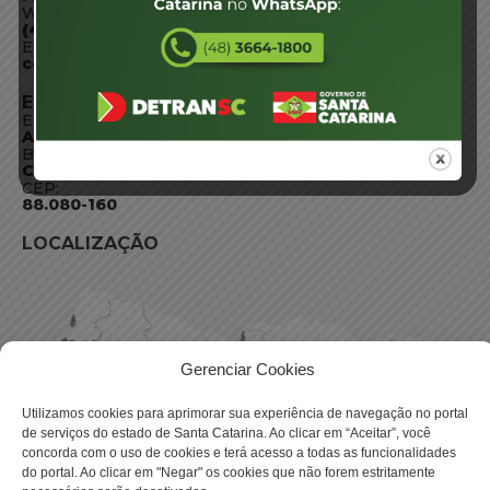
WhatsApp:
(48) 3664-1800
E-mail:
centraldeinformacoes@detran.sc.gov.br
ENDEREÇO
Endereço:
Av. Almirante Tamandaré - 480
Bairro:
Coqueiros, Florianópolis SC
CEP:
88.080-160
LOCALIZAÇÃO
Gerenciar Cookies
Utilizamos cookies para aprimorar sua experiência de navegação no portal
de serviços do estado de Santa Catarina. Ao clicar em “Aceitar”, você
concorda com o uso de cookies e terá acesso a todas as funcionalidades
do portal. Ao clicar em "Negar" os cookies que não forem estritamente