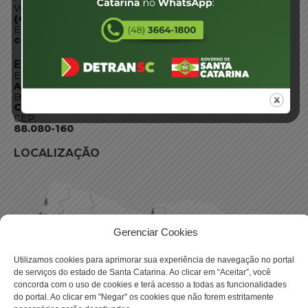
WhatsApp:
(48) 3664-1800
E-mail:
centraldeinformacoes@detran.sc.gov.br
ENDEREÇO
Endereço:
Av. Almirante Tamandaré - 480
Bairro:
Coqueiros, Florianópolis SC
CEP:
88.080-160
LOCALIZAÇÃO
Gerenciar Cookies
Utilizamos cookies para aprimorar sua experiência de navegação no portal
de serviços do estado de Santa Catarina. Ao clicar em “Aceitar”, você
concorda com o uso de cookies e terá acesso a todas as funcionalidades
do portal. Ao clicar em "Negar" os cookies que não forem estritamente