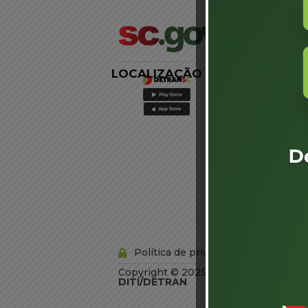
LOCALIZAÇÃO
LINKS
EXTERNOS
Agência de
Notícias
Portal de
Serviços
Diário Oficial
Acesso à
Informação
Órgãos do
Governo
Conheça SC
Política de privacidade
Copyright © 2025 Todos os Direitos R
DITI/DETRAN