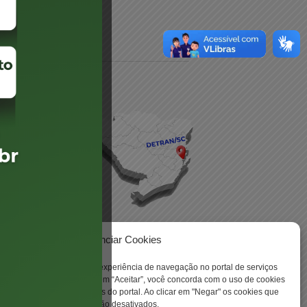
daré
lis
Gerenciar Cookies
ookies para aprimorar sua experiência de navegação no portal de serviços
 -
 Santa Catarina. Ao clicar em “Aceitar”, você concorda com o uso de cookies
o a todas as funcionalidades do portal. Ao clicar em "Negar" os cookies que
tritamente necessários serão desativados.