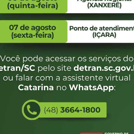
FALE CONOSCO
ENDEREÇO
WhatsApp:
Endereço:
(48) 3664-1800
Av. Almirante Taman
- 480
E-mail:
centraldeinformacoes@detran.sc.gov.br
Bairro:
Coqueiros, Florianópo
SC
CEP:
88.080-160
Utilizamos c
eservados SC - Governo de Santa Catarina |
Desenvolvimento
do estado de
e terá acess
não forem es