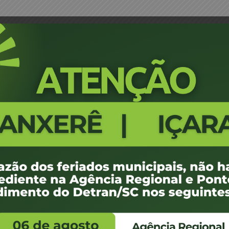
storia Veicular – Orleans
Portaria 1580/16 - Credenciament
481
100 KB
1
setembro de 2016
setembro de 2016