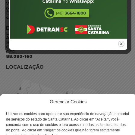
WhatsApp:
(48) 3664-1800
E-mail:
centraldeinformacoes@detran.sc.gov.br
ENDEREÇO
Endereço:
Av. Almirante Tamandaré - 480
Bairro:
Coqueiros, Florianópolis SC
CEP:
88.080-160
LOCALIZAÇÃO
Gerenciar Cookies
Utilizamos cookies para aprimorar sua experiência de navegação no portal
de serviços do estado de Santa Catarina. Ao clicar em “Aceitar”, você
concorda com o uso de cookies e terá acesso a todas as funcionalidades
do portal. Ao clicar em "Negar" os cookies que não forem estritamente