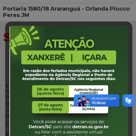
Portaria 1580/18 Araranguá - Orlanda Piucco
Peres JM
LINKS EXTERNOS
Agência de Notícias
Portal de Serviços
Diário Oficial
Acesso à Informação
Órgãos do Governo
Conheça SC
FALE CONOSCO