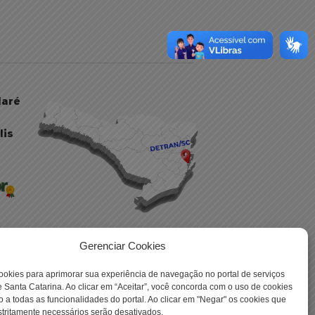
daré
lis
Gerenciar Cookies
ookies para aprimorar sua experiência de navegação no portal de serviços
 -
 Santa Catarina. Ao clicar em “Aceitar”, você concorda com o uso de cookies
o a todas as funcionalidades do portal. Ao clicar em "Negar" os cookies que
tritamente necessários serão desativados.