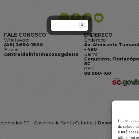
FALE CONOSCO
ENDEREÇO
WhatsApp:
Endereço:
(48) 3664-1800
Av. Almirante Taman
- 480
E-mail:
centraldeinformacoes@detran.sc.gov.br
Bairro:
Coqueiros, Florianópo
SC
CEP:
88.080-160
Utilizamos c
eservados SC - Governo de Santa Catarina |
Desenvolvimento
do estado de
e terá acess
não forem es