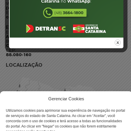
WhatsApp:
(48) 3664-1800
E-mail:
centraldeinformacoes@detran.sc.gov.br
ENDEREÇO
Endereço:
Av. Almirante Tamandaré - 480
Bairro:
Coqueiros, Florianópolis SC
CEP:
88.080-160
LOCALIZAÇÃO
Gerenciar Cookies
Utilizamos cookies para aprimorar sua experiência de navegação no portal
de serviços do estado de Santa Catarina. Ao clicar em “Aceitar”, você
concorda com o uso de cookies e terá acesso a todas as funcionalidades
do portal. Ao clicar em "Negar" os cookies que não forem estritamente