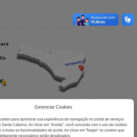
daré
lis
Gerenciar Cookies
ookies para aprimorar sua experiência de navegação no portal de serviços
 -
 Santa Catarina. Ao clicar em “Aceitar”, você concorda com o uso de cookies
o a todas as funcionalidades do portal. Ao clicar em "Negar" os cookies que
tritamente necessários serão desativados.