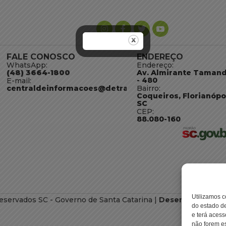
FALE CONOSCO
ENDEREÇO
WhatsApp:
Endereço:
(48) 3664-1800
Av. Almirante Taman
- 480
E-mail:
centraldeinformacoes@detran.sc.gov.br
Bairro:
Coqueiros, Florianópo
SC
CEP:
88.080-160
Utilizamos c
eservados SC - Governo de Santa Catarina |
Desenvolvimento
do estado de
e terá acess
não forem es