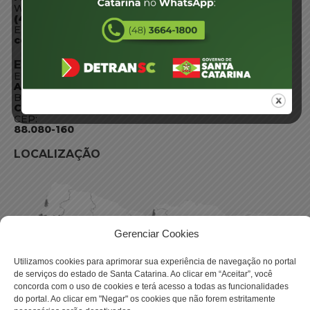
WhatsApp:
(48) 3664-1800
E-mail:
centraldeinformacoes@detran.sc.gov.br
ENDEREÇO
Endereço:
Av. Almirante Tamandaré - 480
Bairro:
Coqueiros, Florianópolis SC
CEP:
88.080-160
LOCALIZAÇÃO
Gerenciar Cookies
Utilizamos cookies para aprimorar sua experiência de navegação no portal
de serviços do estado de Santa Catarina. Ao clicar em “Aceitar”, você
concorda com o uso de cookies e terá acesso a todas as funcionalidades
do portal. Ao clicar em "Negar" os cookies que não forem estritamente