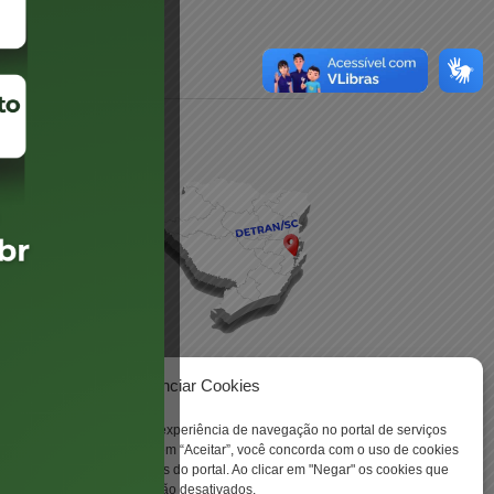
daré
lis
Gerenciar Cookies
ookies para aprimorar sua experiência de navegação no portal de serviços
 -
 Santa Catarina. Ao clicar em “Aceitar”, você concorda com o uso de cookies
o a todas as funcionalidades do portal. Ao clicar em "Negar" os cookies que
tritamente necessários serão desativados.