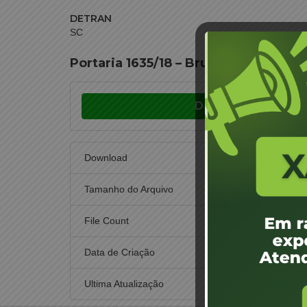
DETRAN
SC
Portaria 1635/18 – Brusque – Raul F
Download
Download
Tamanho do Arquivo
File Count
Data de Criação
1 d
Ultima Atualização
1 d