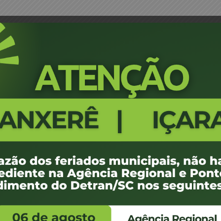
ernando Coutinho – JM
Portaria 1635/18 - Brusque - Ra
329
100 KB
1
e agosto de 2018
e agosto de 2018