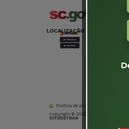
LOCALIZAÇÃO
LINKS
EXTERNOS
Agência de
Notícias
Portal de
Serviços
Diário Oficial
Acesso à
Informação
Órgãos do
Governo
Conheça SC
Política de privacidade
Copyright © 2025 Todos os Direitos R
DITI/DETRAN