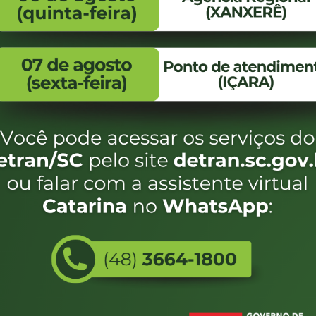
FALE CONOSCO
ENDEREÇO
WhatsApp:
Endereço:
(48) 3664-1800
Av. Almirante Taman
- 480
E-mail:
centraldeinformacoes@detran.sc.gov.br
Bairro:
Coqueiros, Florianópo
SC
CEP:
88.080-160
Utilizamos c
eservados SC - Governo de Santa Catarina |
Desenvolvimento
do estado de
e terá acess
não forem es