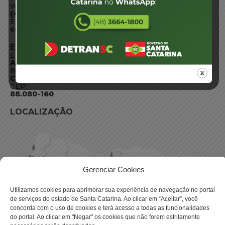
WhatsApp:
(48) 3664-1800
E-mail:
centraldeinformacoes@detran.sc.gov.br
ENDEREÇO
Endereço:
Av. Almirante Tamandaré - 480
Bairro:
Coqueiros, Florianópolis SC
CEP:
88.080-160
LOCALIZAÇÃO
Gerenciar Cookies
Utilizamos cookies para aprimorar sua experiência de navegação no portal
de serviços do estado de Santa Catarina. Ao clicar em “Aceitar”, você
concorda com o uso de cookies e terá acesso a todas as funcionalidades
do portal. Ao clicar em "Negar" os cookies que não forem estritamente