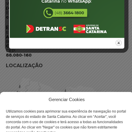
WhatsApp:
(48) 3664-1800
E-mail:
centraldeinformacoes@detran.sc.gov.br
ENDEREÇO
Endereço:
Av. Almirante Tamandaré - 480
Bairro:
Coqueiros, Florianópolis SC
CEP:
88.080-160
LOCALIZAÇÃO
Gerenciar Cookies
Utilizamos cookies para aprimorar sua experiência de navegação no portal
de serviços do estado de Santa Catarina. Ao clicar em “Aceitar”, você
concorda com o uso de cookies e terá acesso a todas as funcionalidades
do portal. Ao clicar em "Negar" os cookies que não forem estritamente