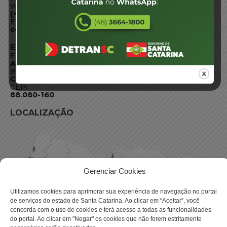
WhatsApp:
(48) 3664-1800
E-mail:
centraldeinformacoes@detran.sc.gov.br
ENDEREÇO
Endereço:
Av. Almirante Tamandaré - 480
Bairro:
Coqueiros, Florianópolis SC
CEP:
88.080-160
LOCALIZAÇÃO
Gerenciar Cookies
Utilizamos cookies para aprimorar sua experiência de navegação no portal
de serviços do estado de Santa Catarina. Ao clicar em “Aceitar”, você
concorda com o uso de cookies e terá acesso a todas as funcionalidades
do portal. Ao clicar em "Negar" os cookies que não forem estritamente