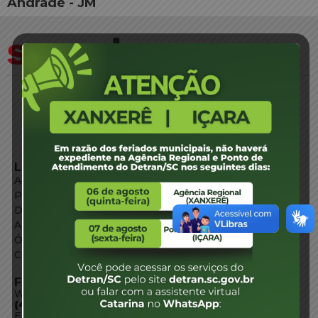
Andrade - JM
LINKS EXTERNOS
Agência de Notícias
Portal de Serviços
Diário Oficial
Acesso à Informação
Órgãos do Governo
Conheça SC
FALE CONOSCO
WhatsApp:
(48) 3664-1800
E-mail: