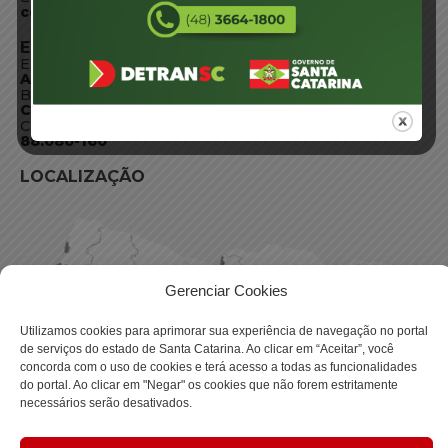
centraldeinformacoes@detran.sc.gov.br
ENDEREÇO
Endereço:
Av. Almirante Tamandaré - 480
Bairro:
Coqueiros, Florianópolis SC
CEP:
88.080-160
LOCALIZAÇÃO
Gerenciar Cookies
Utilizamos cookies para aprimorar sua experiência de navegação no portal
de serviços do estado de Santa Catarina. Ao clicar em “Aceitar”, você
concorda com o uso de cookies e terá acesso a todas as funcionalidades
do portal. Ao clicar em "Negar" os cookies que não forem estritamente
necessários serão desativados.