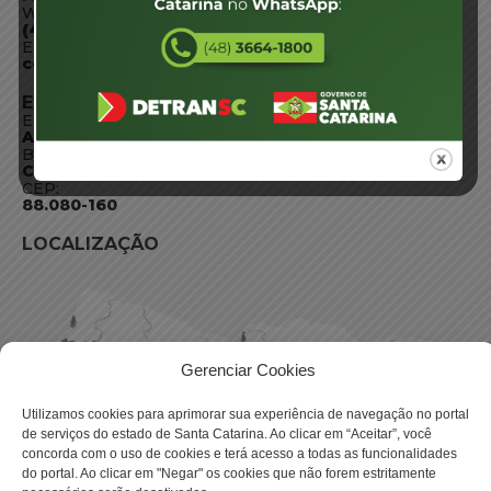
WhatsApp:
(48) 3664-1800
E-mail:
centraldeinformacoes@detran.sc.gov.br
ENDEREÇO
Endereço:
Av. Almirante Tamandaré - 480
Bairro:
Coqueiros, Florianópolis SC
CEP:
88.080-160
LOCALIZAÇÃO
Gerenciar Cookies
Utilizamos cookies para aprimorar sua experiência de navegação no portal
de serviços do estado de Santa Catarina. Ao clicar em “Aceitar”, você
concorda com o uso de cookies e terá acesso a todas as funcionalidades
do portal. Ao clicar em "Negar" os cookies que não forem estritamente