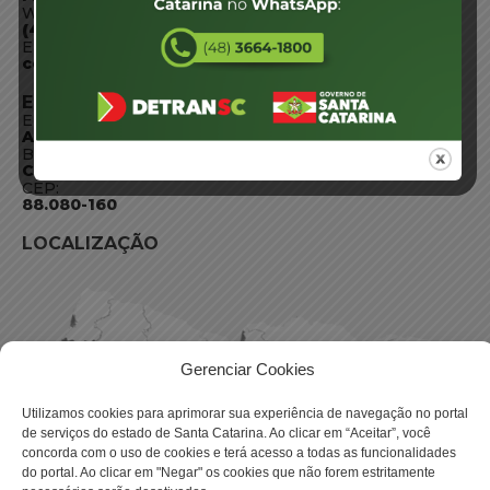
WhatsApp:
(48) 3664-1800
E-mail:
centraldeinformacoes@detran.sc.gov.br
ENDEREÇO
Endereço:
Av. Almirante Tamandaré - 480
Bairro:
Coqueiros, Florianópolis SC
CEP:
88.080-160
LOCALIZAÇÃO
Gerenciar Cookies
Utilizamos cookies para aprimorar sua experiência de navegação no portal
de serviços do estado de Santa Catarina. Ao clicar em “Aceitar”, você
concorda com o uso de cookies e terá acesso a todas as funcionalidades
do portal. Ao clicar em "Negar" os cookies que não forem estritamente