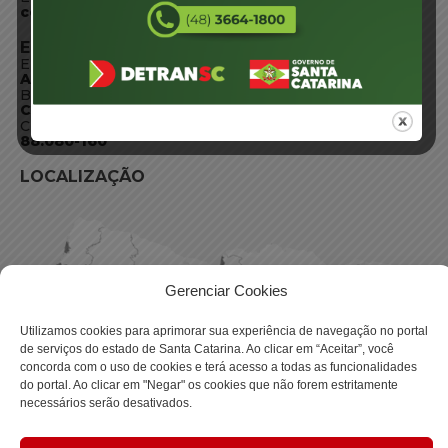
centraldeinformacoes@detran.sc.gov.br
ENDEREÇO
Endereço:
Av. Almirante Tamandaré - 480
Bairro:
Coqueiros, Florianópolis SC
CEP:
88.080-160
LOCALIZAÇÃO
Gerenciar Cookies
Utilizamos cookies para aprimorar sua experiência de navegação no portal
de serviços do estado de Santa Catarina. Ao clicar em “Aceitar”, você
concorda com o uso de cookies e terá acesso a todas as funcionalidades
do portal. Ao clicar em "Negar" os cookies que não forem estritamente
necessários serão desativados.