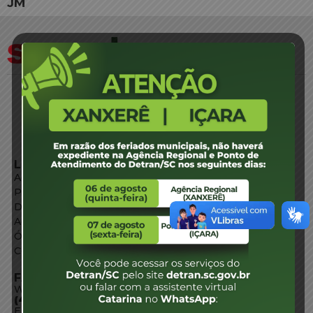
JM
LINKS EXTERNOS
Agência de Notícias
Portal de Serviços
Diário Oficial
Acesso à Informação
Órgãos do Governo
Conheça SC
FALE CONOSCO
WhatsApp:
(48) 3664-1800
E-mail: