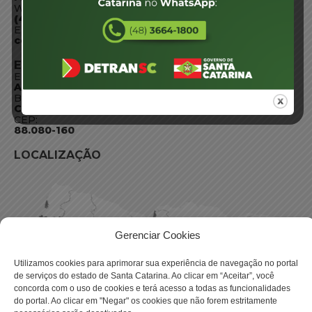
WhatsApp:
(48) 3664-1800
E-mail:
centraldeinformacoes@detran.sc.gov.br
ENDEREÇO
Endereço:
Av. Almirante Tamandaré - 480
Bairro:
Coqueiros, Florianópolis SC
CEP:
88.080-160
LOCALIZAÇÃO
Gerenciar Cookies
Utilizamos cookies para aprimorar sua experiência de navegação no portal
de serviços do estado de Santa Catarina. Ao clicar em “Aceitar”, você
concorda com o uso de cookies e terá acesso a todas as funcionalidades
do portal. Ao clicar em "Negar" os cookies que não forem estritamente