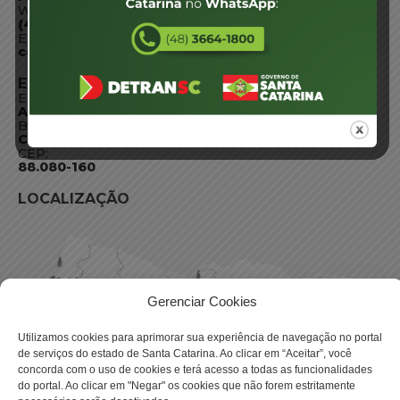
WhatsApp:
(48) 3664-1800
E-mail:
centraldeinformacoes@detran.sc.gov.br
ENDEREÇO
Endereço:
Av. Almirante Tamandaré - 480
Bairro:
Coqueiros, Florianópolis SC
CEP:
88.080-160
LOCALIZAÇÃO
Gerenciar Cookies
Utilizamos cookies para aprimorar sua experiência de navegação no portal
de serviços do estado de Santa Catarina. Ao clicar em “Aceitar”, você
concorda com o uso de cookies e terá acesso a todas as funcionalidades
do portal. Ao clicar em "Negar" os cookies que não forem estritamente