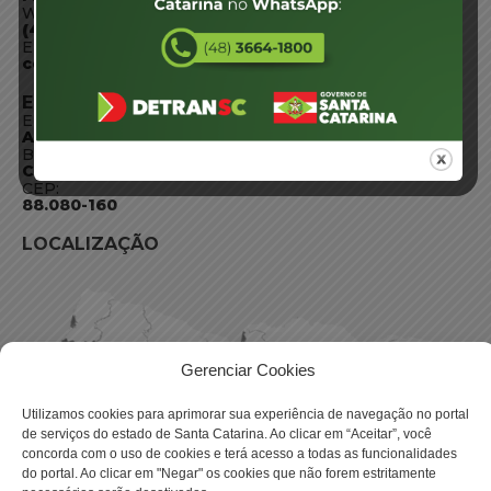
WhatsApp:
(48) 3664-1800
E-mail:
centraldeinformacoes@detran.sc.gov.br
ENDEREÇO
Endereço:
Av. Almirante Tamandaré - 480
Bairro:
Coqueiros, Florianópolis SC
CEP:
88.080-160
LOCALIZAÇÃO
Gerenciar Cookies
Utilizamos cookies para aprimorar sua experiência de navegação no portal
de serviços do estado de Santa Catarina. Ao clicar em “Aceitar”, você
concorda com o uso de cookies e terá acesso a todas as funcionalidades
do portal. Ao clicar em "Negar" os cookies que não forem estritamente