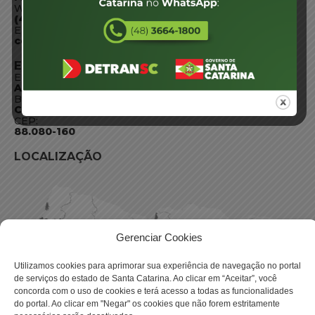
WhatsApp:
(48) 3664-1800
E-mail:
centraldeinformacoes@detran.sc.gov.br
ENDEREÇO
Endereço:
Av. Almirante Tamandaré - 480
Bairro:
Coqueiros, Florianópolis SC
CEP:
88.080-160
LOCALIZAÇÃO
Gerenciar Cookies
Utilizamos cookies para aprimorar sua experiência de navegação no portal
de serviços do estado de Santa Catarina. Ao clicar em “Aceitar”, você
concorda com o uso de cookies e terá acesso a todas as funcionalidades
do portal. Ao clicar em "Negar" os cookies que não forem estritamente