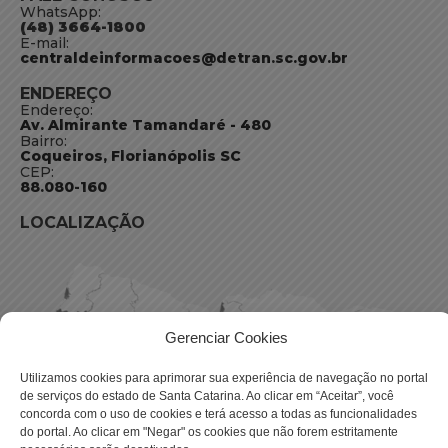
WhatsApp:
(48) 3664-1800
E-mail:
centraldeinformacoes@detran.sc.gov.br
ENDEREÇO
Endereço:
Av. Almirante Tamandaré - 480
Bairro:
Coqueiros, Florianópolis SC
CEP:
88.080-160
LOCALIZAÇÃO
Gerenciar Cookies
Utilizamos cookies para aprimorar sua experiência de navegação no portal
de serviços do estado de Santa Catarina. Ao clicar em “Aceitar”, você
concorda com o uso de cookies e terá acesso a todas as funcionalidades
do portal. Ao clicar em "Negar" os cookies que não forem estritamente