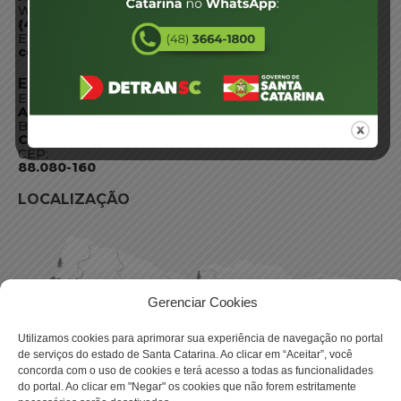
WhatsApp:
(48) 3664-1800
E-mail:
centraldeinformacoes@detran.sc.gov.br
ENDEREÇO
Endereço:
Av. Almirante Tamandaré - 480
Bairro:
Coqueiros, Florianópolis SC
CEP:
88.080-160
LOCALIZAÇÃO
Gerenciar Cookies
Utilizamos cookies para aprimorar sua experiência de navegação no portal
de serviços do estado de Santa Catarina. Ao clicar em “Aceitar”, você
concorda com o uso de cookies e terá acesso a todas as funcionalidades
do portal. Ao clicar em "Negar" os cookies que não forem estritamente