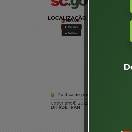
LOCALIZAÇÃO
LINKS
EXTERNOS
Agência de
Notícias
Portal de
Serviços
Diário Oficial
Acesso à
Informação
Órgãos do
Governo
Conheça SC
Política de privacidade
Copyright © 2025 Todos os Direitos R
DITI/DETRAN