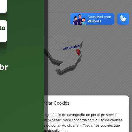
daré
lis
Gerenciar Cookies
 -
ookies para aprimorar sua experiência de navegação no portal de serviços
 Santa Catarina. Ao clicar em “Aceitar”, você concorda com o uso de cookies
o a todas as funcionalidades do portal. Ao clicar em "Negar" os cookies que
tritamente necessários serão desativados.