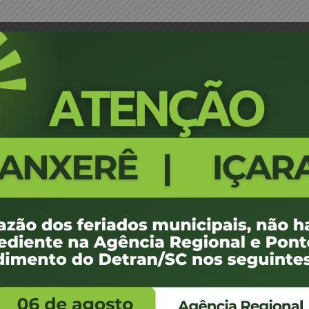
ta Médica – Joinville
Portaria 1775/16 - Designação de
471
100 KB
ovembro de 2016
ovembro de 2016