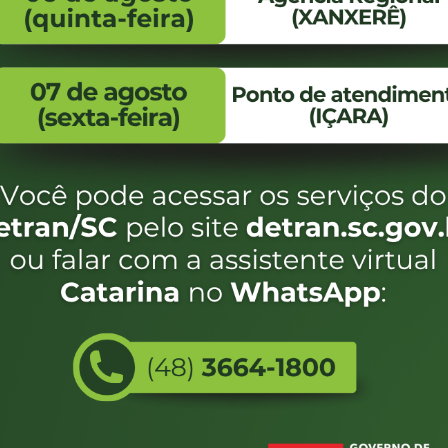
FALE CONOSCO
ENDEREÇO
WhatsApp:
Endereço:
(48) 3664-1800
Av. Almirante Taman
- 480
E-mail:
centraldeinformacoes@detran.sc.gov.br
Bairro:
Coqueiros, Florianópo
SC
CEP:
88.080-160
eservados SC - Governo de Santa Catarina |
Desenvolvimento
Utilizamos c
do estado de
e terá acess
não forem es