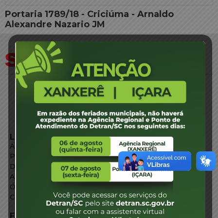
Portaria 1789/18 - Criciúma - Arnaldo
Alexandre Nazario JM
LINKS EXTERNOS
Agência de Notícias
Portal de Serviços
Diário Oficial
Acesso à Informação
Órgãos do Governo
Conheça SC
FALE CONOSCO