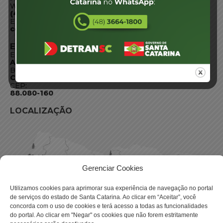
WhatsApp:
(48) 3664-1800
E-mail:
centraldeinformacoes@detran.sc.gov.br
ENDEREÇO
Endereço:
Av. Almirante Tamandaré - 480
Bairro:
Coqueiros, Florianópolis SC
CEP:
88.080-160
LOCALIZAÇÃO
Gerenciar Cookies
Utilizamos cookies para aprimorar sua experiência de navegação no portal
de serviços do estado de Santa Catarina. Ao clicar em “Aceitar”, você
concorda com o uso de cookies e terá acesso a todas as funcionalidades
do portal. Ao clicar em "Negar" os cookies que não forem estritamente