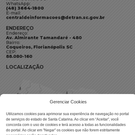
WhatsApp:
(48) 3664-1800
E-mail:
centraldeinformacoes@detran.sc.gov.br
ENDEREÇO
Endereço:
Av. Almirante Tamandaré - 480
Bairro:
Coqueiros, Florianópolis SC
CEP:
88.080-160
LOCALIZAÇÃO
Gerenciar Cookies
Utilizamos cookies para aprimorar sua experiência de navegação no portal
de serviços do estado de Santa Catarina. Ao clicar em “Aceitar”, você
concorda com o uso de cookies e terá acesso a todas as funcionalidades
do portal. Ao clicar em "Negar" os cookies que não forem estritamente